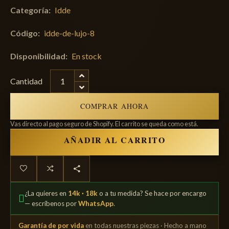
Categoría:
Idde
Código:
idde-de-lujo-8
Disponibilidad:
En stock
Cantidad
COMPRAR AHORA
Vas directo al pago seguro de Shopify. El carrito se queda como está.
AÑADIR AL CARRITO
¿La quieres en
14k · 18k
o a tu medida? Se hace por encargo
— escríbenos por
WhatsApp
.
Garantía de por vida
en todas nuestras piezas · Hecho a mano