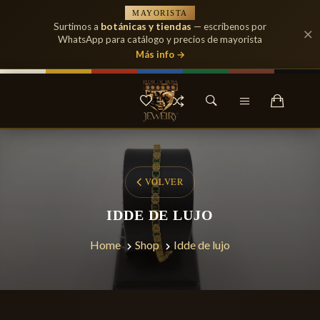
MAYORISTA
Surtimos a
botánicas y tiendas
— escríbenos por
WhatsApp para catálogo y precios de mayorista
Más info →
VOLVER
IDDE DE LUJO
Home
Shop
Idde de lujo