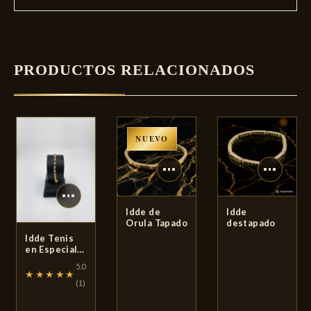
PRODUCTOS RELACIONADOS
NUEVO
Idde de
Idde
Orula Tapado
destapado
Idde Tenis
en Especial
10K
5.0
★★★★★
★★★★★
(1)