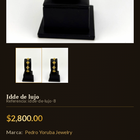
Idde de lujo
Referencia:
idde-de-lujo-8
$2,800.00
Marca:
Pedro Yoruba Jewelry