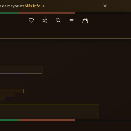
s de mayorista
Más info →