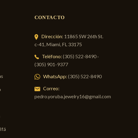
CONTACTO
Dirección:
11865 SW 26th St.
c-41, Miami, FL 33175
Teléfono:
(305) 522-8490
·
(305) 901-9377
as
WhatsApp:
(305) 522-8490
Correo:
o
pedro.yoruba.jewelry16@gmail.com
á
Ifá