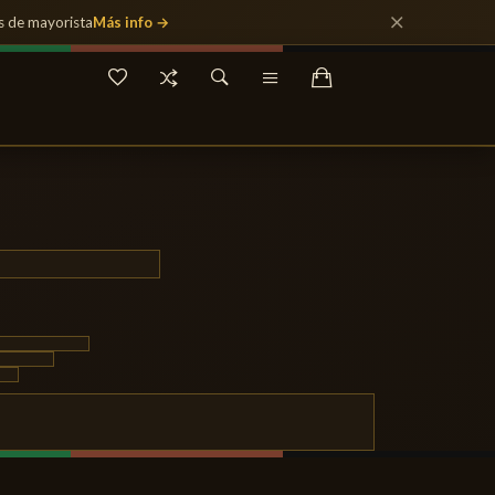
s de mayorista
Más info →