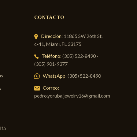
CONTACTO
Dirección:
11865 SW 26th St.
c-41, Miami, FL 33175
Teléfono:
(305) 522-8490
·
(305) 901-9377
as
WhatsApp:
(305) 522-8490
Correo:
o
pedro.yoruba.jewelry16@gmail.com
á
Ifá